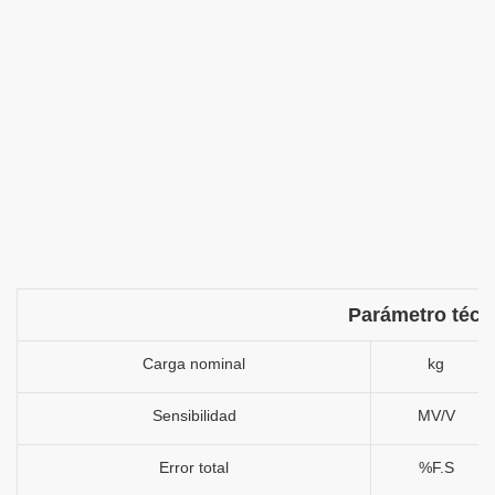
Parámetro técn
Carga nominal
kg
Sensibilidad
MV/V
Error total
%F.S