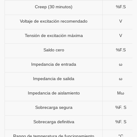
Creep (30 minutos)
%F.S
Voltaje de excitación recomendado
V
Tensión de excitación máxima
V
Saldo cero
%F.S
Impedancia de entrada
ω
Impedancia de salida
ω
Impedancia de aislamiento
Mω
Sobrecarga segura
%F. S
Sobrecarga definitiva
%F. S
Rango de temperatura de funcionamiento
°C