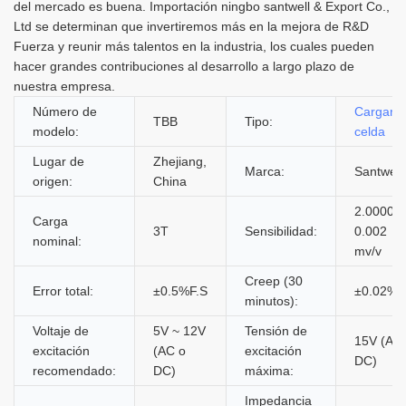
del mercado es buena. Importación ningbo santwell & Export Co.,
Ltd se determinan que invertiremos más en la mejora de R&D
Fuerza y ​​reunir más talentos en la industria, los cuales pueden
hacer grandes contribuciones al desarrollo a largo plazo de
nuestra empresa.
Número de
Cargar
TBB
Tipo:
modelo:
celda
Lugar de
Zhejiang,
Marca:
Santwell
origen:
China
2.0000 ±
Carga
3T
Sensibilidad:
0.002
nominal:
mv/v
Creep (30
Error total:
±0.5%F.S
±0.02%F
minutos):
Voltaje de
5V ~ 12V
Tensión de
15V (AC
excitación
(AC o
excitación
DC)
recomendado:
DC)
máxima:
Impedancia