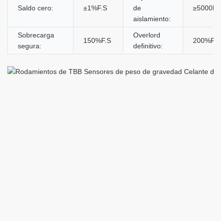
Saldo cero:
±1%F.S
de
≥5000M
aislamiento:
Sobrecarga
Overlord
150%F.S
200%F.S
segura:
definitivo: