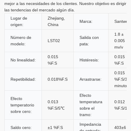
mejor a las necesidades de los clientes. Nuestro objetivo es dirigir
las tendencias del mercado algún día.
Lugar de
Zhejiang,
Marca:
Santwell
origen:
China
1.8 ±
Número de
Salida con
LST02
0.005
modelo:
pata:
mv/v
0.015
0.015
No linealidad:
Histéresis:
%F.S
%F.S
0.015
Repetibilidad:
0.018%F.S
Arrastrarse:
%F.S/30
minutos
Efecto
Efecto
0.013
temperatura
0.012
temperatorio
%F.S/5℃
sobre el
%F.S/1
sobre cero:
tramo:
Impedancia
Saldo cero:
±1 %F.S
403±6 Ω
de entrada: