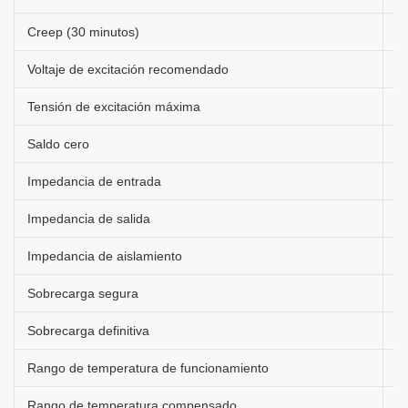
Creep (30 minutos)
±
Voltaje de excitación recomendado
5
Tensión de excitación máxima
1
Saldo cero
±
Impedancia de entrada
3
Impedancia de salida
3
Impedancia de aislamiento
&
Sobrecarga segura
1
Sobrecarga definitiva
2
Rango de temperatura de funcionamiento
(
Rango de temperatura compensado
(