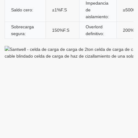
Impedancia
Saldo cero:
±1%F.S
de
≥5000
aislamiento:
Sobrecarga
Overlord
150%F.S
200%F.
segura:
definitivo: