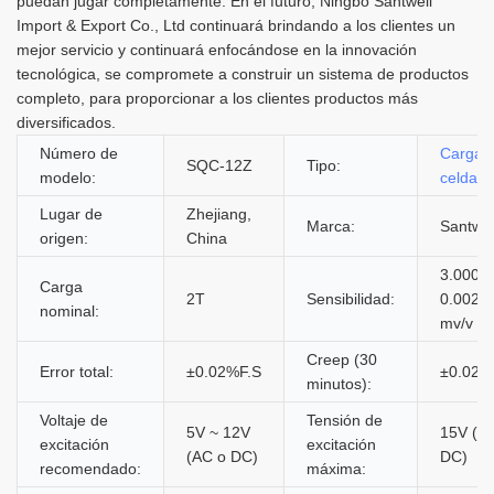
puedan jugar completamente. En el futuro, Ningbo Santwell
Import & Export Co., Ltd continuará brindando a los clientes un
mejor servicio y continuará enfocándose en la innovación
tecnológica, se compromete a construir un sistema de productos
completo, para proporcionar a los clientes productos más
diversificados.
Número de
Cargar
SQC-12Z
Tipo:
modelo:
celda
Lugar de
Zhejiang,
Marca:
Santwel
origen:
China
3.0000 
Carga
2T
Sensibilidad:
0.002
nominal:
mv/v
Creep (30
Error total:
±0.02%F.S
±0.02%
minutos):
Voltaje de
Tensión de
5V ~ 12V
15V (A
excitación
excitación
(AC o DC)
DC)
recomendado:
máxima: