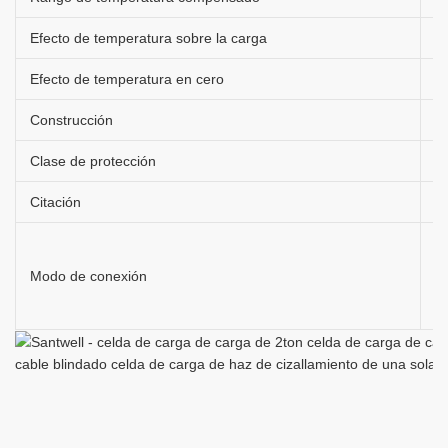
Efecto de temperatura sobre la carga
±
Efecto de temperatura en cero
±
Construcción
A
Clase de protección
I
Citación
G
E
E
Modo de conexión
S
O