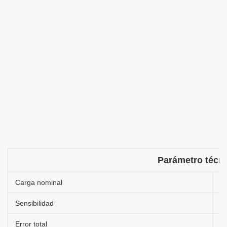
Parámetro técn
Carga nominal
2
Sensibilidad
1
Error total
±