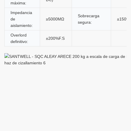
máxima:
Impedancia
Sobrecarga
de
≥5000MΩ
±150%F
segura:
aislamiento:
Overlord
±200%F.S
definitivo: