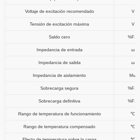
Voltaje de excitación recomendado
V
Tensión de excitación máxima
V
Saldo cero
%F.S
Impedancia de entrada
ω
Impedancia de salida
ω
Impedancia de aislamiento
Mω
Sobrecarga segura
%F.S
Sobrecarga definitiva
%F.S
Rango de temperatura de funcionamiento
℃
Rango de temperatura compensado
℃
Efecto de temperatura sobre la carga
℃