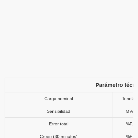
Parámetro técn
Carga nominal
Tonelad
Sensibilidad
MV/V
Error total
%F.S
Creep (30 minutos)
%F.S