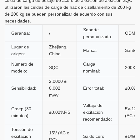
celda de carga de pesaje de acero de aleación de aleación SQC
utilizaron las celdas de carga de haz de cizallamiento de 200 kg
de 200 kg se pueden personalizar de acuerdo con sus
necesidades.
Soporte
Garantía:
/
ODM
personalizado:
Lugar de
Zhejiang,
Marca:
Santwel
origen:
China
Número de
Carga
SQC
200KG
modelo:
nominal:
2.0000 ±
Sensibilidad:
0.002
Error total:
±0.02%
mv/v
Voltaje de
Creep (30
5V-12V
±0.02%F.S
excitación
minutos):
(AC o 
recomendado:
Tensión de
15V (AC o
excitación
Saldo cero:
±1%F.S
DC)