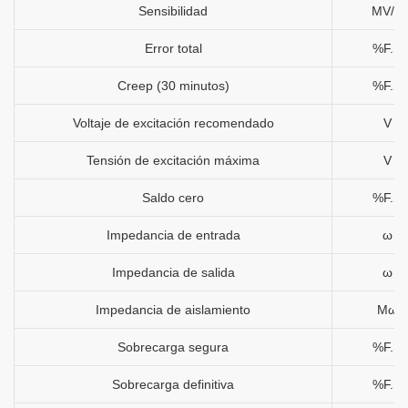
Sensibilidad
MV/V
Error total
%F.S
Creep (30 minutos)
%F.S
Voltaje de excitación recomendado
V
Tensión de excitación máxima
V
Saldo cero
%F.S
Impedancia de entrada
ω
Impedancia de salida
ω
Impedancia de aislamiento
Mω
Sobrecarga segura
%F.S
Sobrecarga definitiva
%F.S