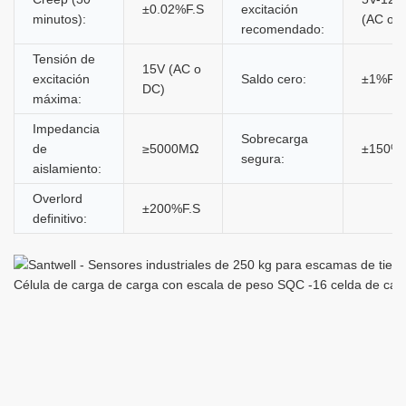
±0.02%F.S
excitación
minutos):
(AC o 
recomendado:
Tensión de
15V (AC o
excitación
Saldo cero:
±1%F.S
DC)
máxima:
Impedancia
Sobrecarga
de
≥5000MΩ
±150%F
segura:
aislamiento:
Overlord
±200%F.S
definitivo: