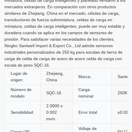
miniatura, celdas de carga inteligentes y planeado venderlo a los
mercados extranjeros. En comparación con otros productos
similares de Zhejiang, China en el mercado, células de carga,
transductores de fuerza subminiatura, celdas de carga en
miniatura, celdas de carga inteligentes, puede ser muy estable y
duradera cuando se aplica en los campos de sensores de
presión. Para satisfacer varias necesidades de los clientes,
Ningbo Santwell Import & Export Co., Ltd admite sensores
industriales personalizados de 250 kg para escalas de tierra de
carga de celda de carga de acero de acero celda de carga con
escala de peso SQC-16.
Lugar de
Zhejiang,
Marca:
Santwel
origen:
China
Número de
Carga
SQC-16
250KG
modelo:
nominal:
2.0000 ±
Sensibilidad:
0.002
Error total:
±0.02%
mv/v
Voltaje de
Creep (30
5V-12V