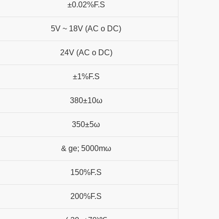
±0.02%F.S
5V ~ 18V (AC o DC)
24V (AC o DC)
±1%F.S
380±10ω
350±5ω
& ge; 5000mω
150%F.S
200%F.S