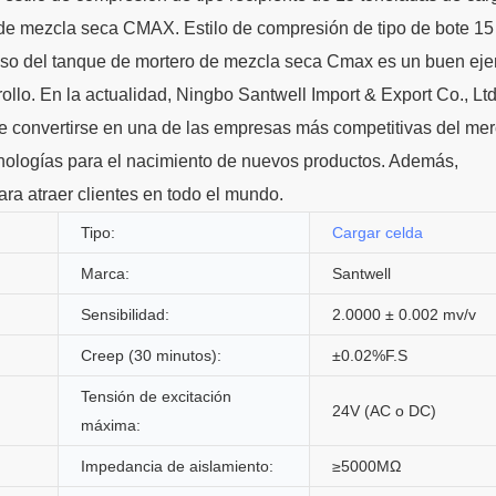
 de mezcla seca CMAX. Estilo de compresión de tipo de bote 15
peso del tanque de mortero de mezcla seca Cmax es un buen ej
ollo. En la actualidad, Ningbo Santwell Import & Export Co., Lt
e convertirse en una de las empresas más competitivas del me
nologías para el nacimiento de nuevos productos. Además,
ra atraer clientes en todo el mundo.
Tipo:
Cargar celda
Marca:
Santwell
Sensibilidad:
2.0000 ± 0.002 mv/v
Creep (30 minutos):
±0.02%F.S
Tensión de excitación
24V (AC o DC)
máxima:
Impedancia de aislamiento:
≥5000MΩ