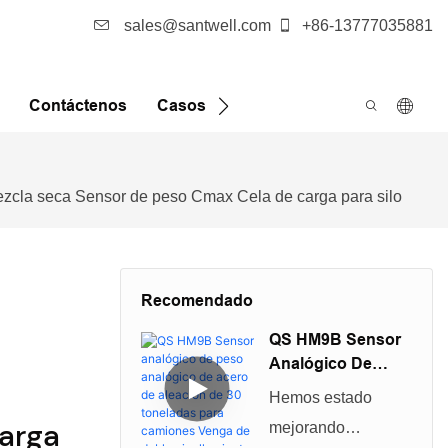
sales@santwell.com
+86-13777035881
Contáctenos
Casos
Noticias
FQA
 mezcla seca Sensor de peso Cmax Cela de carga para silo
Recomendado
QS HM9B Sensor
Analógico De
Peso Analógico
Hemos estado
De Acero De
arga
mejorando
Aleación De 30