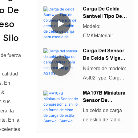
continuamente las
Toneladas Para
ro De
Carga De Celda
Camiones Venga
capacidades
Santwell Tipo De
De Doble
Peso
técnicas en la
Columna Sensor
Cizallamiento
Modelo:
fabricación del
De Acero De
Celular De Carga
 Silo
CMKMaterial:
Aleación De Celda
sensor de peso
De La Altura
Aleación de rango
De Carga Para
analógico de
Carga Del Sensor
Escala De
acero de 20 t/t/40
 de fuerza
De Celda S Viga
aleación de acero
Camiones CMK
50 t/taccesorsories
De Carga Celular
de 30 toneladas de
-30T 20T 40T 50T
Número de modelo:
cubierta de polvo,
Para Escamas De
u calidad
marca Hm9b QS
Ast02Type: Carga
Grúa AST02
16 m cableColumn
s. En
para celda de carga
Nombre de la
Type Load
a &
MA107B Miniatura
de puente de
marca de celdas:
Sensor De
CellOutput: 700/750
n sus
pesaje de doble
Santwellusage:
Compresión El
Ω
La celda de carga
era, la
viga de corte para
escala de grúa,
Anillo En Forma
de estilo de radios
te. En la
De Cinta De Carga
camiones desde su
escala de correa,
en forma de sensor
xcelentes
De Estilo Santwell
creación. El
escalada de
Santwell