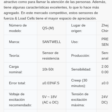
atractivo como para llamar la atención de las personas. Además,
tiene algunas características excelentes, lo que lo hace más
agregado. En este mercado competitivo, estos sensores de
fuerza & Load Cells tiene el mayor espacio de apreciación.
Número de
Lugar de
Zhejia
QS-(M)
modelo:
origen:
China
PRES
Marca:
SANTWELL
Uso:
SENS
Sensor de
Senso
Teoría:
Producción:
resistencia
analóg
Carga
2.0000
10t-50t
Sensibilidad:
nominal:
0.002 
Creep (30
Error total:
±0.03%F.S
±0.02
minutos):
Voltaje de
Tensión de
5V ~ 18V
24V (
excitación
excitación
(AC o DC)
DC)
recomendado:
máxima: