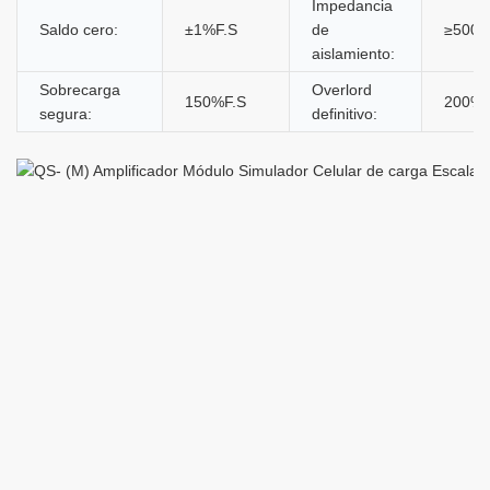
Impedancia
Saldo cero:
±1%F.S
de
≥500
aislamiento:
Sobrecarga
Overlord
150%F.S
200%F
segura:
definitivo: