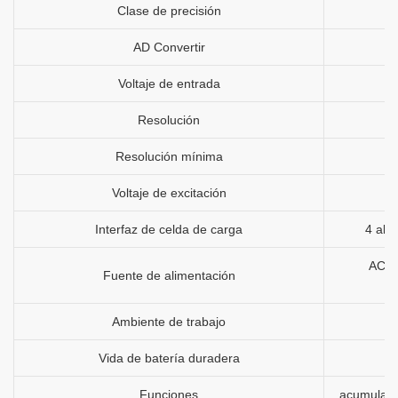
Clase de precisión
AD Convertir
Voltaje de entrada
Resolución
Resolución mínima
Voltaje de excitación
Interfaz de celda de carga
4 ala
AC11
Fuente de alimentación
Ambiente de trabajo
Vida de batería duradera
5
Funciones
acumular, 