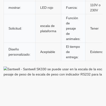
110V o
mostrar:
LED rojo
Fuerza:
230V
Función
de
escala de
Solicitud:
pesaje
Tener
plataforma
de
animales:
El tiempo
Diseño
Aceptable
de
Existencia
personalizado:
entrega: