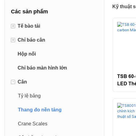
Kỹ thuật 
Các sản phẩm
+
Tế bào tải
+
Chỉ báo cân
Tế bào tải chùm tia kết thúc kép
Hộp nối
Cảm biến lực đường sắt
Chỉ báo cân sàn
Chỉ báo màn hình lớn
Cảm biến lực canister
Chỉ báo cân xe tải
TSB 60
-
Cân
Tế bào tải chùm tia cắt
Chỉ báo CNC
LED Thé
Gập Lại
Tế bào tải chùm uốn cong
Tỷ lệ bảng
Ô tải loại S.
Thang đo nền tảng
Tế bào tải nhôm
Crane Scales