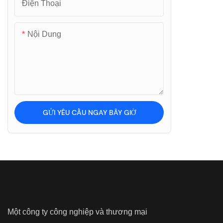
Điện Thoại
Nội Dung
GỬI YÊU CẦU NGAY BÂY GIỜ
Một công ty công nghiệp và thương mại