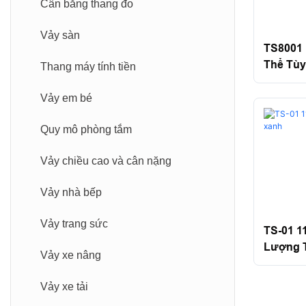
Cảm biến lực loại nan hoa
Cân bằng thang đo
Tải pin tải pin
Vảy sàn
TS8001
Thể Tùy
Tế bào tải căng
Thang máy tính tiền
Thép Kh
Số Sant
Cảm biến lực mô-đun cân
Vảy em bé
Quy mô phòng tắm
Vảy chiều cao và cân nặng
Vảy nhà bếp
Vảy trang sức
TS-01 1
Lượng 
Vảy xe nâng
Vảy xe tải