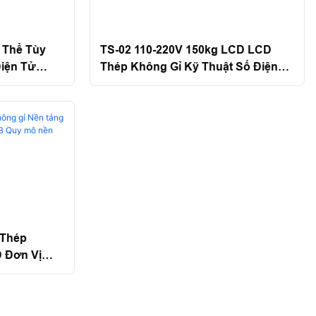
 Thể Tùy
TS-02 110-220V 150kg LCD LCD
Điện Tử
Thép Không Gỉ Kỹ Thuật Số Điện
t Số Quy
Tử Không Thấm Nước 100kg Quy
l
Mô Trọng Lượng Nền Tảng Santwell
 Thép
 Đơn Vị
 Quy Mô