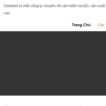
Santwell là một công ty chuyên về cảm biến lực&D, sản xuất
cao.
Trang Chủ
Các