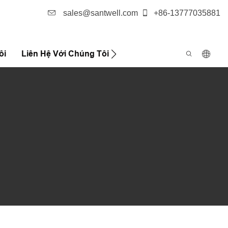
sales@santwell.com
+86-13777035881
ôi
Liên Hệ Với Chúng Tôi
Trường Hợp
Tin Tức