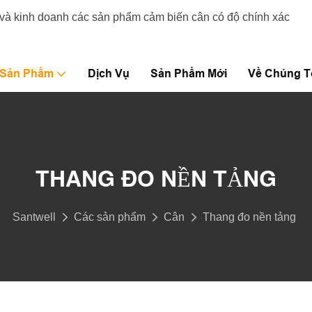
 và kinh doanh các sản phẩm cảm biến cân có độ chính xác
 Sản Phẩm
Dịch Vụ
Sản Phẩm Mới
Về Chúng T
THANG ĐO NỀN TẢNG
Santwell
Các sản phẩm
Cân
Thang đo nền tảng