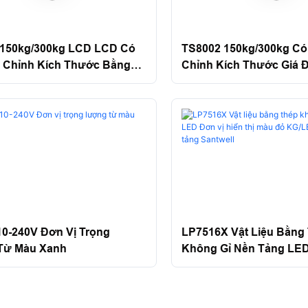
 150kg/300kg LCD LCD Có
TS8002 150kg/300kg Có
 Chỉnh Kích Thước Bằng
Chỉnh Kích Thước Giá 
ông Gỉ Nền Tảng Kỹ Thuật
Không Gỉ Tỷ Lệ Kỹ Thuậ
well
Mô Kỹ Thuật Số Santwel
LP7516X Vật Liệu Bằng
10-240V Đơn Vị Trọng
Không Gỉ Nền Tảng LED
Từ Màu Xanh
Hiển Thị Màu Đỏ KG/LB
Nền Tảng Santwell