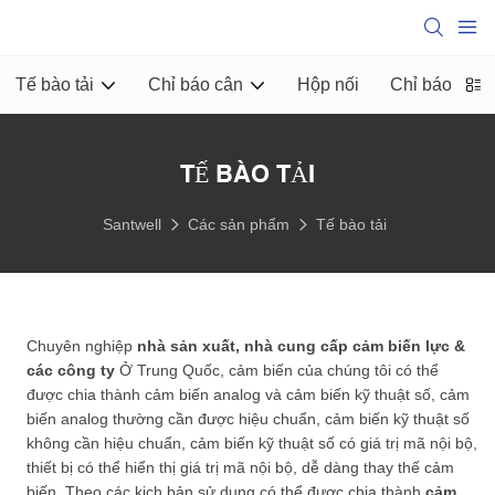
Tế bào tải
Chỉ báo cân
Hộp nối
Chỉ báo màn 
TẾ BÀO TẢI
Santwell
Các sản phẩm
Tế bào tải
Chuyên nghiệp
nhà sản xuất, nhà cung cấp cảm biến lực &
các công ty
Ở Trung Quốc, cảm biến của chúng tôi có thể
được chia thành cảm biến analog và cảm biến kỹ thuật số, cảm
biến analog thường cần được hiệu chuẩn, cảm biến kỹ thuật số
không cần hiệu chuẩn, cảm biến kỹ thuật số có giá trị mã nội bộ,
thiết bị có thể hiển thị giá trị mã nội bộ, dễ dàng thay thế cảm
biến. Theo các kịch bản sử dụng có thể được chia thành
cảm