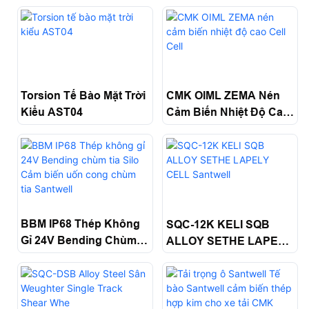
Tương Tự Hợp Kim
Sàn Nhà Sản Xuất Giá
Cho Xe Tải Cắt Đôi
Của Các Tế Bào Tải
Chùm Tia Áp Suất
Trọng Tế Bào Tải
Santwell
Santwell
Torsion Tế Bào Mặt Trời
CMK OIML ZEMA Nén
Kiểu AST04
Cảm Biến Nhiệt Độ Cao
Cell Cell
BBM IP68 Thép Không
SQC-12K KELI SQB
Gỉ 24V Bending Chùm
ALLOY SETHE LAPELY
Tia Silo Cảm Biến Uốn
CELL Santwell
Cong Chùm Tia
Santwell