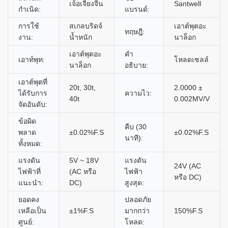
เจ้อเจียงจีน
Santwell
กำเนิด:
แบรนด์:
การใช้
สเกลบริดจ์
เอาต์พุตอะ
ทฤษฎี:
งาน:
น้ำหนัก
นาล็อก
เอาต์พุตอะ
คำ
เอาท์พุท:
โหลดเซลล์
นาล็อก
อธิบาย:
เอาต์พุตที่
20t, 30t,
2.0000 ±
ได้รับการ
ความไว:
40t
0.002MV/V
จัดอันดับ:
ข้อผิด
คืบ (30
พลาด
±0.02%F.S
±0.02%F.S
นาที):
ทั้งหมด:
แรงดัน
5V ~ 18V
แรงดัน
24V (AC
ไฟฟ้าที่
(AC หรือ
ไฟฟ้า
หรือ DC)
แนะนำ:
DC)
สูงสุด:
ยอดคง
ปลอดภัย
เหลือเป็น
±1%F.S
มากกว่า
150%F.S
ศูนย์:
โหลด: