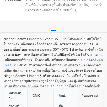
ภัณฑ์ที่กำหนดเอง (ขั้นต่ำ คำสั่งซื้อ: 100 ชิ้น), การปรับ
แต่งกราฟิก (ขั้นต่ำ สั่งซื้อ: 100 ชิ้น)
Ningbo Santwell Import & Export Co. , Ltd ยังคงแนะนำเทคโนโลยี
ในการผลิตเหล็กผสมเหล็กกล้าความตึงเครียดราคาถูกการบีบอัดแบ
บอะนาล็อกโหลดรถบรรทุกบรรทุก 30T 40TON สำหรับการชั่งน้ำหนัก
สะพาน ผลของการอัพเกรดในเทคโนโลยีพิสูจน์ให้เห็นว่าเป็นบวกมาก
เหล็กอัลลอยด์ที่เสร็จแล้วความตึงเครียดการบีบอัดแบบอะนาล็อก
โหลด
เซลล์
30T 40 ตันสำหรับการชั่งน้ำหนักสะพานมีลักษณะที่มีคุณภาพที่
เสถียรมันสามารถเล่นได้มากที่สุดในสนามเซ็นเซอร์แรง & เซลล์โหลด
Ningbo Santwell Import & บริษัท ส่งออก จำกัด จะยึดติดกับหลักการ
ทางธุรกิจของ 'คุณภาพแรกลูกค้าสำคัญที่สุด' และมุ่งมั่นที่จะสร้าง
บริษัท ที่มีการแข่งขันและมีความสามารถมากขึ้นเพื่ออนาคตที่ดียิ่งขึ้น
หมายเลข
CMK
พิมพ์:
โหลดเซลล์
รุ่น:
สถานที่
ชื่อ