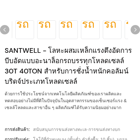
SANTWELL - โลหะผสมเหล็กแรงตึงอัดการ
บีบอัดแบบอะนาล็อกรถบรรทุกโหลดเซลล์
30T 40TON สำหรับการชั่งน้ำหนักคอลัมน์
บริดจ์ประเภทโหลดเซลล์
ด้วยการใช้ประโยชน์จากเทคโนโลยีผลิตภัณฑ์ของเราผลิตและ
ทดสอบอย่างไม่มีที่ติในปัจจุบันในอุตสาหกรรมของเซ็นเซอร์แรง &
เซลล์โหลดและสาขาอื่น ๆ ผลิตภัณฑ์ได้รับความนิยมอย่างมาก
การส่งสินค้า:
สนับสนุนการขนส่งทางทะเล·การขนส่งทางบก
การปรับแต่ง:
โลโก้ที่กำหนดเอง (ขั้นต่ำ คำสั่งซื้อ: 10 ชิ้น), บรรจุ