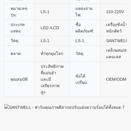
หมายเลข
แหล่งจ่าย
LS-1
110-220V
รุ่น:
ไฟ:
ประเภท
ชื่อ
เครื่องชั่งน้ำ
LED /LCD
แสดง:
ผลิตภัณฑ์:
หนักสัตว์
วัสดุ:
LS-1
LS-1:
SANTWELL
เหล็กผสม/ส
ตลาด:
ทั่วทุกมุมโลก
วัสดุ:
แตนเลส
ประสิทธิภาพ
ที่แม่นยำ
ข้อได้
คุณสมบัติ:
และมี
OEM/ODM
เปรียบ:
เสถียรภาพ
สูง