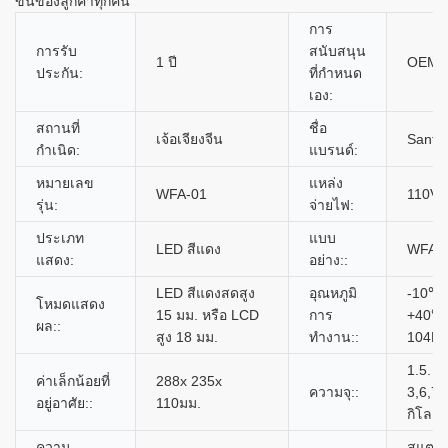
ขึ้นของลูกค้าทุกคน
การ
การรับ
สนับสนุน
1 ปี
OEM,
ประกัน:
ที่กำหนด
เอง:
สถานที่
ชื่อ
เจ้อเจียงจีน
Santwe
กำเนิด:
แบรนด์:
หมายเลข
แหล่ง
WFA-01
110V-
รุ่น:
จ่ายไฟ:
ประเภท
แบบ
LED สีแดง
WFA-
แสดง:
อย่าง::
LED สีแดงสดสูง
อุณหภูมิ
-10℃
โหมดแสดง
15 มม. หรือ LCD
การ
+40℃ 
ผล::
สูง 18 มม.
ทำงาน::
104F)
1.5.
ค่าเล็กน้อยที่
288x 235x
ความจุ::
3,6,7.
อยู่อาศัย::
110มม.
กิโลกร
ความ
สแตนเ