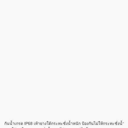
กันน้ำเกรด IP68 เท้ายางใต้กระทะชั่งน้ำหนัก ป้องกันไม่ให้กระทะชั่ง