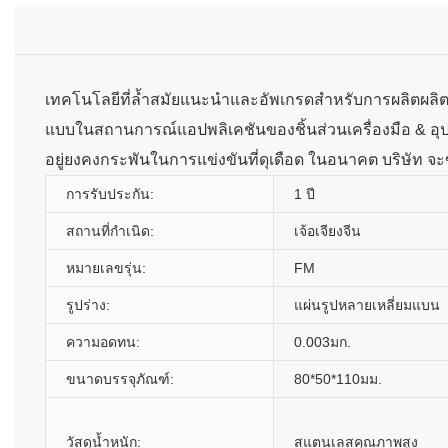
เทคโนโลยีที่ล้ำสมัยแนะนำและอัพเกรดสำหรับการผลิตผลิตภ
แบบในสถานการณ์แอปพลิเคชันของชิ้นส่วนเครื่องมือ & อุปก
อยู่ยงคงกระพันในการแข่งขันที่ดุเดือด ในอนาคต บริษัท จะ
การรับประกัน:
1 ปี
สถานที่กำเนิด:
เจ้อเจียงจีน
หมายเลขรุ่น:
FM
รูปร่าง:
แผ่นรูปหลายเหลี่ยมแบน
ความอดทน:
0.003มก.
ขนาดบรรจุภัณฑ์:
80*50*110มม.
วัสดุน้ำหนัก:
สแตนเลสคุณภาพสูง