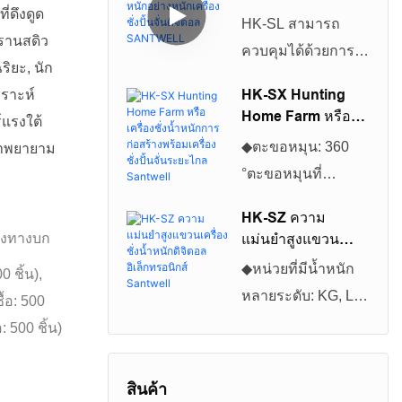
สามารถใช้งานได้กับ
่ดึงดูด
หนักอย่างหนักเครื่อง
HK-SL สามารถ
แอพพลิเคชั่นและ
ชั่งปั้นจั่นดิจิตอล
รานสดิว
ควบคุมได้ด้วยการ
SANTWELL
โครงการต่าง ๆ
ริยะ, นัก
ควบคุมระยะไกล
มากมาย ดังนั้น
HK-SX Hunting
ราะห์
อินฟราเรด
Home Farm หรือ
เครื่องชั่งตั้งพื้น
์แรงใต้
เทคโนโลยีการผลิตที่
เครื่องชั่งน้ำหนักการ
อุตสาหกรรมแบบ
◆ตะขอหมุน: 360
ราพยายาม
ยอดเยี่ยมรูปลักษณ์ที่
ก่อสร้างพร้อมเครื่อง
ดิจิทัลที่ราคาถูกที่สุด
°ตะขอหมุนที่
ชั่งปั้นจั่นระยะไกล
สวยงามและ
และขายดีที่สุดจึงมี
ปลอดภัยสะดวกใน
Santwell
ประสิทธิภาพที่มี
HK-SZ ความ
ความจำเป็นมากขึ้น
การใช้◆สิ่งที่แนบมา:
่งทางบก
แม่นยำสูงแขวน
ต้นทุนสูงซึ่งเป็นที่รัก
สำหรับทุกคนใน
NEMA 12/IP54 ผง
เครื่องชั่งน้ำหนัก
ของผู้ใช้
◆หน่วยที่มีน้ำหนัก
0 ชิ้น),
ปัจจุบัน คุณจะต้อง
สารหล่อเคลือบอลูมิ
ดิจิตอล
หลายระดับ: KG, LB
ื้อ: 500
อิเล็กทรอนิกส์
ประหลาดใจกับงาน
เนียมหล่อ◆หน่วยที่มี
สามารถเลือกได้, KG
Santwell
อ: 500 ชิ้น)
ต่าง ๆ มากมายที่
น้ำหนักหลายน้ำ
เป็นหน่วยเริ่มต้น
เครื่องชั่งเหล่านี้
หนัก: กิโลกรัม, LB
◆การดำเนินการ
สามารถช่วยคุณ
สินค้า
สามารถเลือกได้, KG