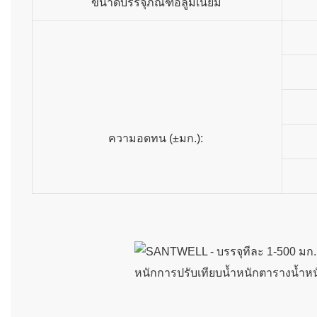
ขนาดบรรจุภัณฑ์อลูมิเนียม
ความอดทน (±มก.):