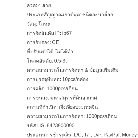
ลวด: 4 สาย
ประเภทสัญญาณเอาต์พุต: ชนิดอะนาล็อก
วัสดุ: โลหะ
การจัดอันดับ IP: ip67
การรับรอง: CE
ที่ปรับแต่งได้: ไม่ได้ทำ
โหลดอันดับ: 0.5-3t
ความสามารถในการจัดหา & ข้อมูลเพิ่มเติม
การบรรจุหีบห่อ: 10pcs/กล่อง
การผลิต: 1000pcs/เดือน
การขนส่ง: มหาสมุทรที่ดินอากาศ
สถานที่กำเนิด: เจิ้งเจียงประเทศจีน
ความสามารถในการจัดหา: 1000pcs/เดือน
รหัส HS: 8423900090
ประเภทการชำระเงิน: L/C, T/T, D/P, PayPal, Money