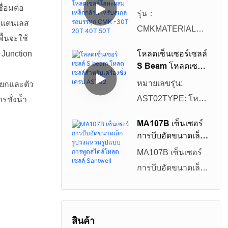
สะพานน้ำหนักโลหะ
ื่อมต่อ
โหลดเซลล์โลหะ
รุ่น：
ผสมเหล็กขนาด 30
ผสมเหล็กกล้า
สแตนเลส
CMKMATERIAL：
สำหรับสเกลรถ
ตันยี่ห้อ Hm9b QS
ื้นจะใช้
โลหะผสมเหล็กของ
บรรทุก CMK -30T
สำหรับรถบรรทุกที่มี
โหลดเซ็นเซอร์เซลล์
 Junction
20T 40T 50T
20 T/T/40 50
S Beam โหลดเซลล์
คานเฉือนคู่นับตั้งแต่
T/TACCESSORIES
สำหรับเครื่องชั่ง
ก่อตั้ง ผลิตภัณฑ์นี้
หมายเลขรุ่น:
แยกและตัว
ฝาครอบฝุ่น, 16M
เครน AST02
เหมาะสำหรับการใช้
AST02TYPE: โหลด
ารชั่งน้ำ
CABLECOLUMN
งานที่แตกต่างกันใน
เซลล์ชื่อ:
ประเภทโหลด
MA107B เซ็นเซอร์
เซ็นเซอร์แรง &
SANTWELLUSAG
การบีบอัดขนาดเล็ก
CellOutput: 700/750
โหลดเซลล์
E: CRANE SCALE
รูปวงแหวนรูปแบบ
Ω
MA107B เซ็นเซอร์
การพูดสไตล์โหลด
การบีบอัดขนาดเล็ก
เซลล์ Santwell
แหวนรูปแบบการพูด
รูปแบบของเซลล์ที่มี
รูปแบบการออกแบบ
สินค้า