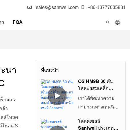
sales@santwell.com
+86-13777035881
าว
FQA
บอะนา
ที่แนะนำ
QC
QS HM9B 30 ตัน
โลหะผสมเหล็ก
เซ็นเซอร์น้ำหนักอะ
เราได้พัฒนาความ
ทร็กสเกล
นาล็อกสำหรับรถ
สามารถทางเทคนิค
กล้า
บรรทุกสองลำคาน
อย่างต่อเนื่องในการ
ชั่งน้ำหนักเซลล์
ซลล์โหลด
โหลดเซลล์
Santwell
ผลิตเซลล์โหลด
ล์โหลด S-
Santwell ประเภท