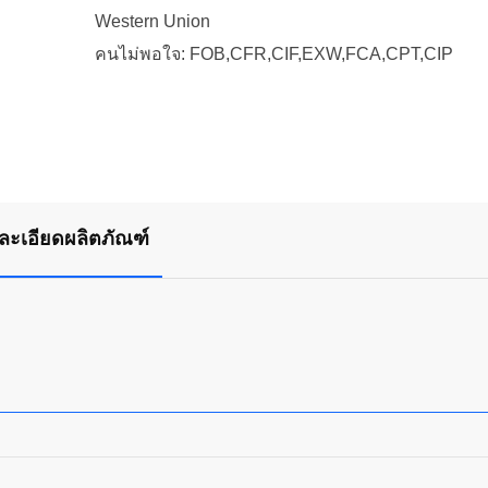
Western Union
คนไม่พอใจ: FOB,CFR,CIF,EXW,FCA,CPT,CIP
ละเอียดผลิตภัณฑ์