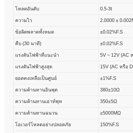
โหลดอันดับ
0.5-3t
ความไว
2.0000 ± 0.00
ข้อผิดพลาดทั้งหมด
±0.02%F.S
คืบ (30 นาที)
±0.02%F.S
แรงดันไฟฟ้าที่แนะนำ
5V ~ 12V (AC ห
แรงดันไฟฟ้าสูงสุด
15V (AC หรือ 
ยอดคงเหลือเป็นศูนย์
±1%F.S
ความต้านทานอินพุต
380±10Ω
ความต้านทานเอาท์พุท
350±5Ω
ความต้านทานฉนวน
≥5000MΩ
โอเวอร์โหลดอย่างปลอดภัย
150%F.S