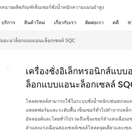
ำหน่ายผลิตภัณฑ์เซ็นเซอร์ชั่งน้ำหนักความแม่นยำสูง
บริการ
สินค้าใหม่
เกี่ยวกับเรา
ติดต่อเรา
คดี
ข่
กส์แบบอะนาล็อกแบบแอนะล็อกเซลล์ SQC
เครื่องชั่งอิเล็กทรอนิกส์แบ
ล็อกแบบแอนะล็อกเซลล์ S
โหลดเซลล์สามารถใช้ในระบบชั่งน้ำหนักเช่นสเกลแ
แพลตฟอร์มและระดับพื้น เซ็นเซอร์ทั่วไปทำจากเหล็ก
อัลลอยด์และโดยทั่วไปรวมถึงเซ็นเซอร์ลำแสงเฉือนเ
ลำแสงแรงเฉือนสองเซลล์เซลล์โหลดจุดเดียวและเซล