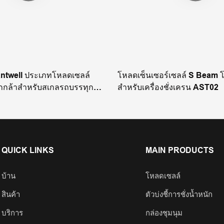
ntwell ประเภทโหลดเซลล์
โหลดเซ็นเซอร์เซลล์ S Beam 
กกล้าสำหรับสเกลรถบรรทุก
สำหรับเครื่องชั่งเครน AST02
T 40T 50T
QUICK LINKS
MAIN PRODUCTS
บ้าน
โหลดเซลล์
สินค้า
ตัวบ่งชี้การชั่งน้ำหนัก
บริการ
กล่องชุมนุม