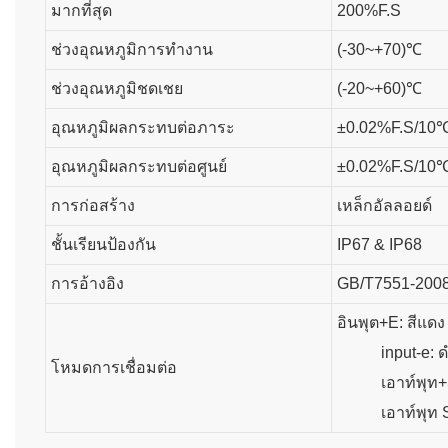
มากที่สุด
200%F.S
ช่วงอุณหภูมิการทำงาน
(-30~+70)℃
ช่วงอุณหภูมิชดเชย
(-20~+60)℃
อุณหภูมิผลกระทบต่อภาระ
±0.02%F.S/10
อุณหภูมิผลกระทบต่อศูนย์
±0.02%F.S/10
การก่อสร้าง
เหล็กอัลลอยด์
ชั้นเรียนป้องกัน
IP67 & IP68
การอ้างอิง
GB/T7551-200
อินพุต+E: สีแดง
input-e: ด
โหมดการเชื่อมต่อ
เอาท์พุท+S: 
เอาท์พุท S: