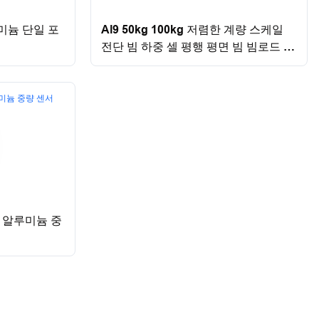
미늄 단일 포
Al9 50kg 100kg 저렴한 계량 스케일
전단 빔 하중 셀 평행 평면 빔 빔로드 셀
산트 웰
셀 알루미늄 중