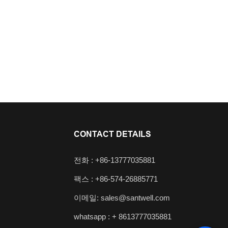
CONTACT DETAILS
전화 : +86-13777035881
팩스 : +86-574-26885771
이메일:
sales@santwell.com
기
whatsapp : +
8613777035881