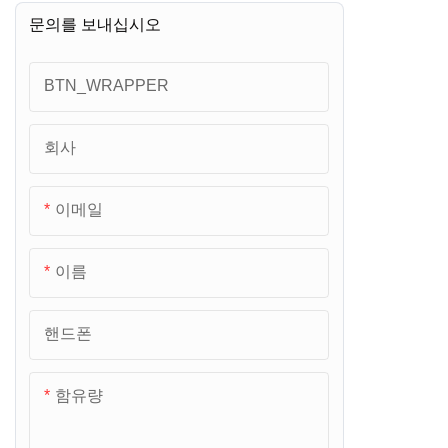
문의를 보내십시오
균형 스케일
바닥 스케일
BTN_WRAPPER
금전 등록기 스케일
회사
베이비 스케일
이메일
욕실 규모
높이와 무게 척도
이름
주방 비늘
핸드폰
보석 규모
함유량
지게차 스케일