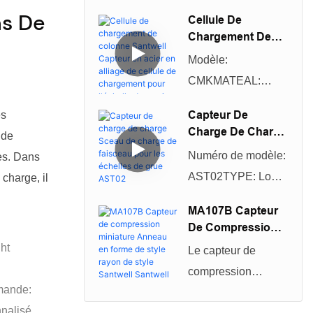
continuellement nos
Tonnes
ns De
Cellule De
capacités
Chargement De
techniques dans la
Colonne Santwell
Modèle:
fabrication du
Capteur En Acier
CMKMATEAL:
En Alliage De
capteur de poids
ALLIAG
Cellule De
analogique en acier
Capteur De
es
Chargement Pour
STEELRange de
Charge De Charge
allié de 30 tonnes
 de
L'échelle Du
20 T / T / 40 50 T /
Sceau De Charge
de marque Hm9b
Camion CMK -30T
Numéro de modèle:
tes. Dans
TACCESSORIES
De Faisceau Pour
20T 40T 50T
QS pour camions à
AST02TYPE: Load
 charge, il
Les Échelles De
COUVERTURE DU
double pont-
Cell Brand Nom:
Grue AST02
TYPE
MA107B Capteur
bascule à poutre de
Santwellusage:
De Compression
CABLECOLUMME
cisaillement. Le
Échelle de la grue,
Miniature Anneau
ght
CELLOutput:
Le capteur de
produit est adapté à
échelle de ceinture,
En Forme De Style
700/750 Ω
compression
Rayon De Style
différentes
Hangling
mande:
miniature de
Santwell Santwell
utilisations dans les
ScaleDescription: S
nnalisé