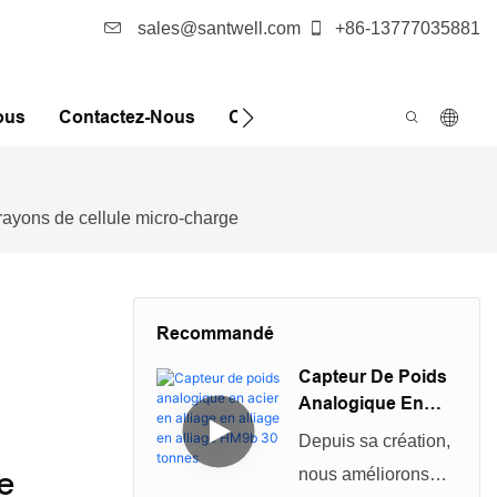
sales@santwell.com
+86-13777035881
ous
Contactez-Nous
Cas
Nouvelles
FQA
ayons de cellule micro-charge
Recommandé
Capteur De Poids
Analogique En
Acier En Alliage
Depuis sa création,
En Alliage En
e
nous améliorons
Alliage HM9b 30