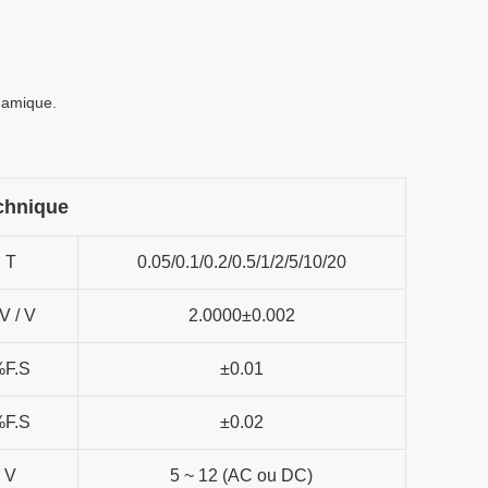
amique.

chnique
T
0.05/0.1/0.2/0.5/1/2/5/10/20
V / V
2.0000±0.002
%F.S
±0.01
%F.S
±0.02
V
5 ~ 12 (AC ou DC)