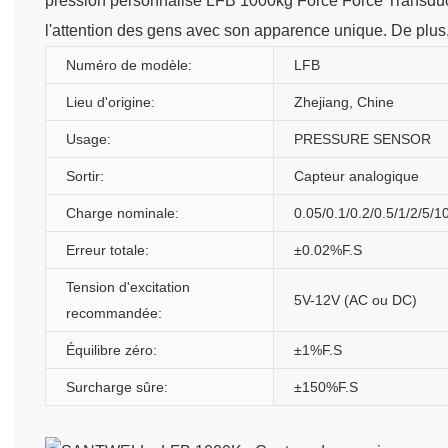
pression personnalisé LFB 1000kg Force Force Transduce
l'attention des gens avec son apparence unique. De plus,
Numéro de modèle:
LFB
Lieu d'origine:
Zhejiang, Chine
Usage:
PRESSURE SENSOR
Sortir:
Capteur analogique
Charge nominale:
0.05/0.1/0.2/0.5/1/2/5/1
Erreur totale:
±0.02%F.S
Tension d'excitation
5V-12V (AC ou DC)
recommandée:
Équilibre zéro:
±1%F.S
Surcharge sûre:
±150%F.S