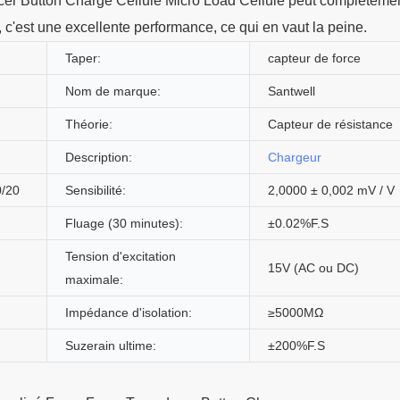
r Button Charge Cellule Micro Load Cellule peut complètement
 c'est une excellente performance, ce qui en vaut la peine.
Taper:
capteur de force
Nom de marque:
Santwell
Théorie:
Capteur de résistance
Description:
Chargeur
0/20
Sensibilité:
2,0000 ± 0,002 mV / V
Fluage (30 minutes):
±0.02%F.S
Tension d'excitation
15V (AC ou DC)
maximale:
Impédance d'isolation:
≥5000MΩ
Suzerain ultime:
±200%F.S