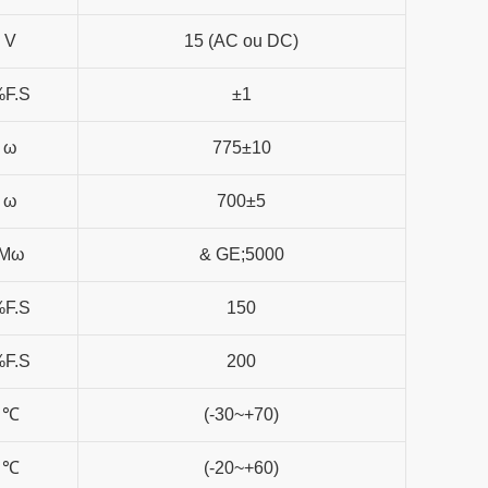
V
15 (AC ou DC)
%F.S
±1
ω
775±10
ω
700±5
Mω
& GE;5000
%F.S
150
%F.S
200
℃
(-30~+70)
℃
(-20~+60)