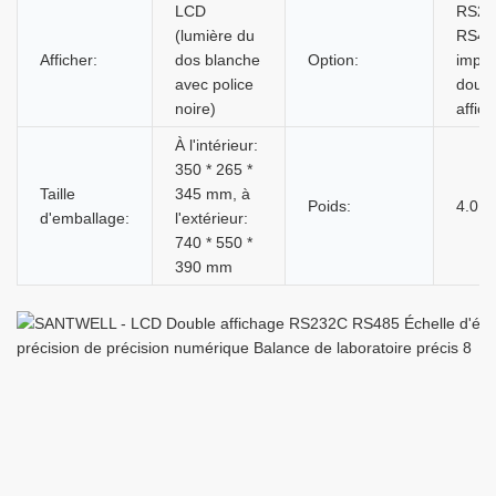
LCD
RS23
(lumière du
RS48
Afficher:
dos blanche
Option:
impri
avec police
doubl
noire)
affic
À l'intérieur:
350 * 265 *
Taille
345 mm, à
Poids:
4.0 /
d'emballage:
l'extérieur:
740 * 550 *
390 mm