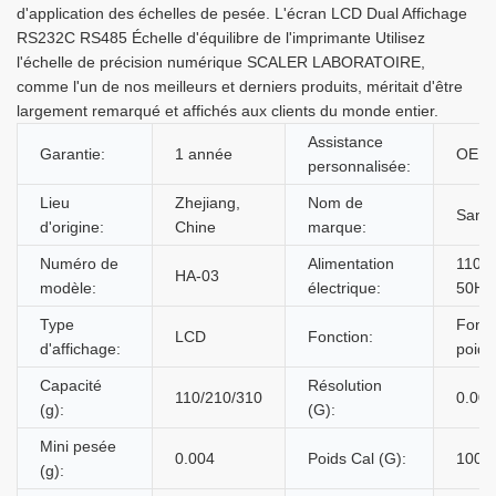
d'application des échelles de pesée. L'écran LCD Dual Affichage
RS232C RS485 Échelle d'équilibre de l'imprimante Utilisez
l'échelle de précision numérique SCALER LABORATOIRE,
comme l'un de nos meilleurs et derniers produits, méritait d'être
largement remarqué et affichés aux clients du monde entier.
Assistance
Garantie:
1 année
OEM
personnalisée:
Lieu
Zhejiang,
Nom de
Santw
d'origine:
Chine
marque:
Numéro de
Alimentation
110V
HA-03
modèle:
électrique:
50HZ
Type
Fonct
LCD
Fonction:
d'affichage:
poids
Capacité
Résolution
110/210/310
0.001
(g):
(G):
Mini pesée
0.004
Poids Cal (G):
100/
(g):