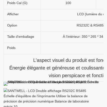
Poids Cal (G)
100
Afficher
LCD (lumière du dos
Option
RS232C & RS485, im
Taille d'emballage
À l'intérieur: 350 * 265 * 34
Poids
4
L'aspect visuel du produit est fondu
Énergie élégante et généreuse et coulissante 
vision perspicace et foncti