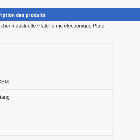
iption des produits
OBM
iang