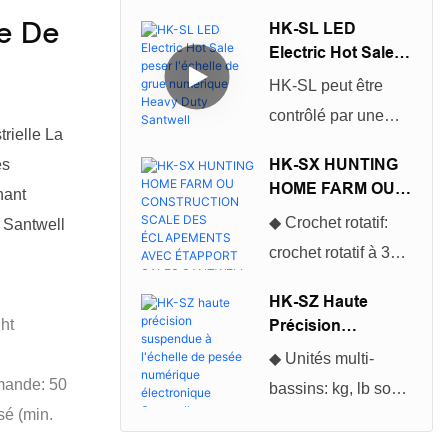
numériques au sol
Moins Chères Et
le De
HK-SL LED
Les Plus Chaudes
les plus abordables
Electric Hot Sale
et les plus vendues
Peser L'échelle De
HK-SL peut être
sont polyvalentes et
Grue Numérique
contrôlé par une
Heavy Duty
conviennent à de
rielle La
télécommande
Santwell
nombreux projets.
HK-SX HUNTING
es
infrarouge, une
HOME FARM OU
Elles sont ainsi
nant
excellente
CONSTRUCTION
devenues
◆ Crochet rotatif:
 Santwell
technologie de
SCALE DES
indispensables
crochet rotatif à 360
ÉCLAPEMENTS
production, une
pour tous. Vous
°, pratique à utiliser
AVEC ÉTAPPORT
belle apparence et
HK-SZ Haute
SALES
serez surpris par
◆ Enceinte: NEMA
ght
Précision
des performances à
SANTWELL
leur utilité et leur
12 / IP54 Foulage
Suspendue À
coût élevé, qui est
◆ Unités multi-
polyvalence.
enrobée en poudre
L'échelle De
mande: 50
aimé par les
bassins: kg, lb sont
Pesée Numérique
en aluminium ◆
sé (min.
utilisateurs
sélectionnables, kg
Électronique
Unités multi-
Santwell