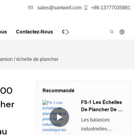
sales@santwell.com
+86-13777035881
ous
Contactez-Nous
Cas
Nouvelles
FQA
amion / échelle de plancher
000
Recommandé
cher
FS-1 Les Échelles
De Plancher De La
Plate-Forme
Les balances
Industrielle
au
industrielles
Numérique Les