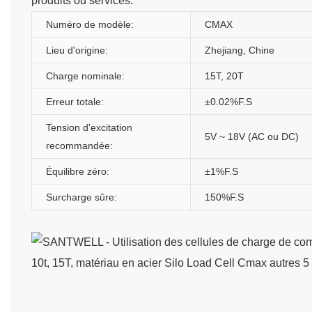
produits ou services.
Numéro de modèle:
CMAX
Lieu d'origine:
Zhejiang, Chine
Charge nominale:
15T, 20T
Erreur totale:
±0.02%F.S
Tension d'excitation
5V ~ 18V (AC ou DC)
recommandée:
Équilibre zéro:
±1%F.S
Surcharge sûre:
150%F.S