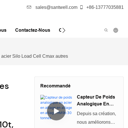
sales@santwell.com
+86-13777035881
ous
Contactez-Nous
Cas
Nouvelles
FQA
n acier Silo Load Cell Cmax autres
Des
Recommandé
Capteur De Poids
Analogique En
o
Acier En Alliage
Depuis sa création,
En Alliage En
10t,
nous améliorons
Alliage HM9b 30