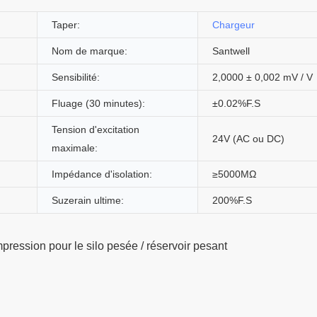
Taper:
Chargeur
Nom de marque:
Santwell
Sensibilité:
2,0000 ± 0,002 mV / V
Fluage (30 minutes):
±0.02%F.S
Tension d'excitation
24V (AC ou DC)
maximale:
Impédance d'isolation:
≥5000MΩ
Suzerain ultime:
200%F.S