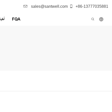
sales@santwell.com
+86-13777035881
FQA
أخبا