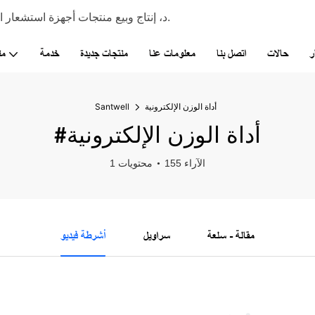
Santwell هي شركة خلايا تحميل متخصصة في R&د، إنتاج وبيع منتجات أجهزة استشعار الوزن عالية الدقة.
ر
حالات
اتصل بنا
معلومات عنا
منتجات جديدة
خدمة
من
أداة الوزن الإلكترونية
Santwell
#أداة الوزن الإلكترونية
155 الآراء
1 محتويات
مقالة - سلعة
سراويل
أشرطة فيديو