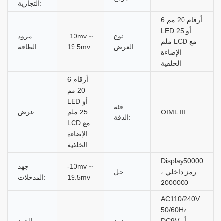
التجارية:
6 أرقام 20 مم
LED أو 25
نوع
-10mv ~
مزود
ملم LCD مع
العرض:
19.5mv
الطاقة:
الإضاءة
الخلفية
6 أرقام
20 مم
LED أو
فئة
OIML III
25 ملم
عرض:
الدقة:
LCD مع
الإضاءة
الخلفية
Display50000
-10mv ~
جهد
، رمز داخلي
حل:
19.5mv
المدخلات:
2000000
AC110/240V
50/60Hz
DC9V أو
مزود
الجهد