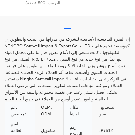
الترتيب: 500 قطعة)
إن القدرة التنافسية الأساسية للشركة هي قدراتها في البحث والتطوير. إن
NENGBO Santwell Import & Export Co. ، LTD ، كمؤسسة تعتمد على
التكنولوجيا ، كانت تسعى إلى الأمام لتعزيز قدراتنا على محمل المياه
الصيني من نوع R &. LP7512 بيع جيدًا من نوع جديد من نوع الصين ،
حيث أصبح مؤشر وزن الخلية الإلكترونية للماء ، تم تطويره على فرضية
اتجاهات السوق وأصبحت نقاط ألم العملاء الريدة الجديدة للصناعة.
ستستمر Ningbo Santwell Import & ، Ltd ، في التركيز على احتياجات
العملاء ومواكبة اتجاهات الصناعة لتطوير المنتجات التي ترضي العملاء
بشكل أفضل. تتمثل رغبتنا في تغطية مجموعة واسعة من الأسواق
العالمية والفوز بتقدير أوسع من العملاء في جميع أنحاء العالم.
تشجيانغ ،
مكان
OEM,
دعم
الصين
المنشأ:
ODM
مخصص:
اسم
رقم
LP7512
سانتويل
العلامة
النموذج: